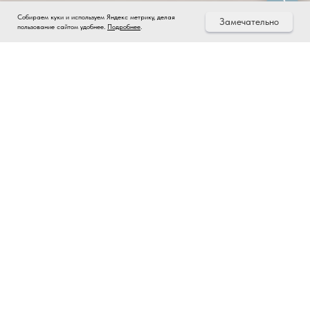
Собираем куки и используем Яндекс метрику, делая
Замечательно
пользование сайтом удобнее.
Подробнее
.