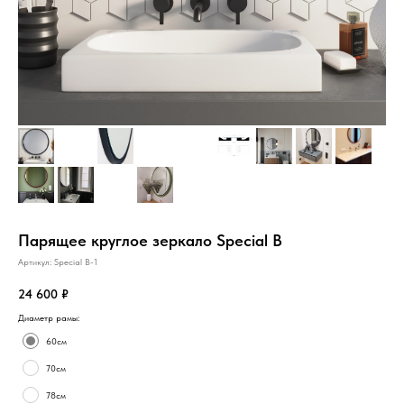
Парящее круглое зеркало Special B
Артикул:
Special B-1
24 600
₽
Диаметр рамы:
60см
70см
78см